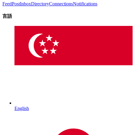
Feed
Post
Inbox
Directory
Connections
Notifications
言語
English