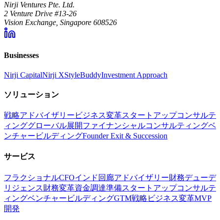
Nirji Ventures Pte. Ltd.
2 Venture Drive #13-26
Vision Exchange, Singapore 608526
Businesses
Nirji Capital
Nirji X
StyleBuddy
Investment Approach
ソリューション
戦略アドバイザリー
ビジネス変革
スタートアップコンサルテ
ィング
グローバル展開
ファイナンシャルコンサルティング
ベ
ンチャービルディング
Founder Exit & Succession
サービス
フラクショナルCFO
インド回廊アドバイザリー
財務デューデ
リジェンス
財務変革
資金調達準備
スタートアップコンサルテ
ィング
ベンチャービルディング
GTM戦略
ビジネス変革
MVP
開発