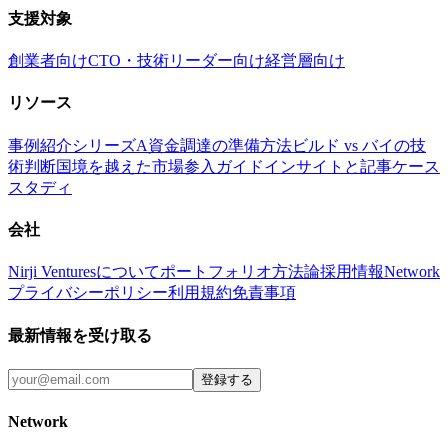
支援対象
創業者向け
CTO・技術リーダー向け
経営層向け
リソース
事例紹介
シリーズA資金調達の準備方法
ビルド vs バイの技
術判断
国境を越えた市場参入ガイド
インサイトと記事
ケース
スタディ
会社
Nirji Venturesについて
ポートフォリオ
方法論
採用情報
Network
プライバシーポリシー
利用規約
免責事項
最新情報を受け取る
登録する
Network