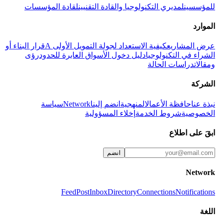
للمؤسسين
لمديري التكنولوجيا والقادة التقنيين
لقادة المؤسسات
الموارد
عرض المشاريع
كيفية الاستعداد لجولة التمويل الأولى A
قرار البناء أو
الشراء في التكنولوجيا
دليل دخول الأسواق العابرة للحدود
رؤى
ومقالات
دراسات الحالة
الشركة
نبذة عنا
حافظة الأعمال
المنهجية
انضم إلينا
Network
سياسة
الخصوصية
شروط الخدمة
إخلاء المسؤولية
ابقَ على اطلاع
انضم
Network
Feed
Post
Inbox
Directory
Connections
Notifications
اللغة