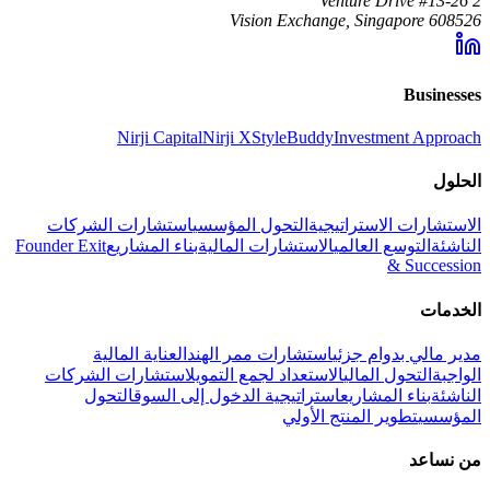
2 Venture Drive #13-26
Vision Exchange, Singapore 608526
Businesses
Nirji Capital
Nirji X
StyleBuddy
Investment Approach
الحلول
الاستشارات الاستراتيجية
التحول المؤسسي
استشارات الشركات
الناشئة
التوسع العالمي
الاستشارات المالية
بناء المشاريع
Founder Exit
& Succession
الخدمات
مدير مالي بدوام جزئي
استشارات ممر الهند
العناية المالية
الواجبة
التحول المالي
الاستعداد لجمع التمويل
استشارات الشركات
الناشئة
بناء المشاريع
استراتيجية الدخول إلى السوق
التحول
المؤسسي
تطوير المنتج الأولي
من نساعد