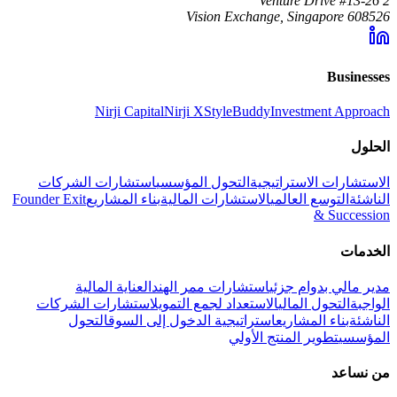
2 Venture Drive #13-26
Vision Exchange, Singapore 608526
Businesses
Nirji Capital
Nirji X
StyleBuddy
Investment Approach
الحلول
الاستشارات الاستراتيجية
التحول المؤسسي
استشارات الشركات
الناشئة
التوسع العالمي
الاستشارات المالية
بناء المشاريع
Founder Exit
& Succession
الخدمات
مدير مالي بدوام جزئي
استشارات ممر الهند
العناية المالية
الواجبة
التحول المالي
الاستعداد لجمع التمويل
استشارات الشركات
الناشئة
بناء المشاريع
استراتيجية الدخول إلى السوق
التحول
المؤسسي
تطوير المنتج الأولي
من نساعد