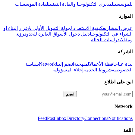
للمؤسسين
لمديري التكنولوجيا والقادة التقنيين
لقادة المؤسسات
الموارد
عرض المشاريع
كيفية الاستعداد لجولة التمويل الأولى A
قرار البناء أو
الشراء في التكنولوجيا
دليل دخول الأسواق العابرة للحدود
رؤى
ومقالات
دراسات الحالة
الشركة
نبذة عنا
حافظة الأعمال
المنهجية
انضم إلينا
Network
سياسة
الخصوصية
شروط الخدمة
إخلاء المسؤولية
ابقَ على اطلاع
انضم
Network
Feed
Post
Inbox
Directory
Connections
Notifications
اللغة