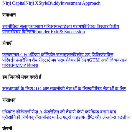
Nirji Capital
Nirji X
StyleBuddy
Investment Approach
समाधान
रणनीतिक सलाह
व्यवसाय परिवर्तन
स्टार्टअप परामर्श
वैश्विक विस्तार
वित्तीय
परामर्श
वेंचर बिल्डिंग
Founder Exit & Succession
सेवाएँ
फ्रैक्शनल CFO
इंडिया कॉरिडोर सलाहकार
वित्तीय ड्यू डिलिजेंस
वित्त
परिवर्तन
फंडरेज़िंग तैयारी
स्टार्टअप परामर्श
वेंचर बिल्डिंग
GTM रणनीति
व्यवसाय
परिवर्तन
MVP विकास
हम जिनकी मदद करते हैं
संस्थापकों के लिए
CTO और तकनीकी नेताओं के लिए
कॉर्पोरेट नेताओं के लिए
संसाधन
एंगेजमेंट शोकेस
सीरीज़ A फंडरेज़िंग की तैयारी कैसे करें
बिल्ड बनाम बाय
प्रौद्योगिकी निर्णय
क्रॉस-बॉर्डर मार्केट एंट्री गाइड
अंतर्दृष्टि और लेख
केस स्टडीज़
कंपनी