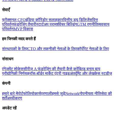
सेवाएँ
फ्रैक्शनल CFO
इंडिया कॉरिडोर सलाहकार
वित्तीय ड्यू डिलिजेंस
वित्त
परिवर्तन
फंडरेज़िंग तैयारी
स्टार्टअप परामर्श
वेंचर बिल्डिंग
GTM रणनीति
व्यवसाय
परिवर्तन
MVP विकास
हम जिनकी मदद करते हैं
संस्थापकों के लिए
CTO और तकनीकी नेताओं के लिए
कॉर्पोरेट नेताओं के लिए
संसाधन
एंगेजमेंट शोकेस
सीरीज़ A फंडरेज़िंग की तैयारी कैसे करें
बिल्ड बनाम बाय
प्रौद्योगिकी निर्णय
क्रॉस-बॉर्डर मार्केट एंट्री गाइड
अंतर्दृष्टि और लेख
केस स्टडीज़
कंपनी
हमारे बारे में
पोर्टफोलियो
कार्यप्रणाली
हमसे जुड़ें
Network
गोपनीयता नीति
सेवा की
शर्तें
अस्वीकरण
अपडेट रहें