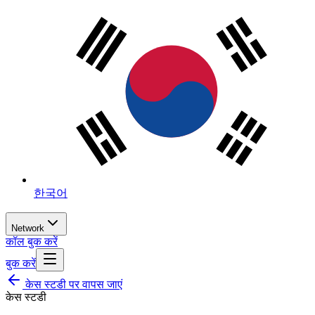
한국어
Network
कॉल बुक करें
बुक करें
केस स्टडी पर वापस जाएं
केस स्टडी