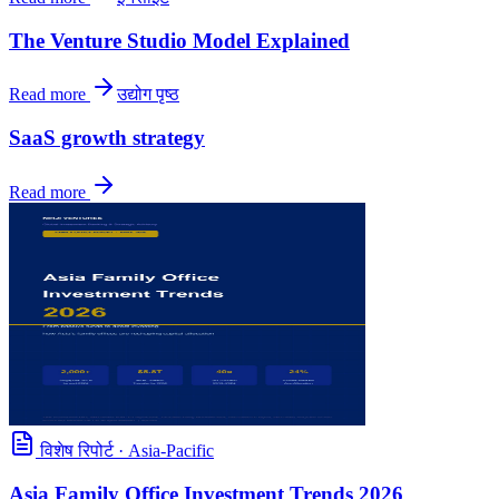
The Venture Studio Model Explained
Read more
उद्योग पृष्ठ
SaaS growth strategy
Read more
विशेष रिपोर्ट
·
Asia-Pacific
Asia Family Office Investment Trends 2026