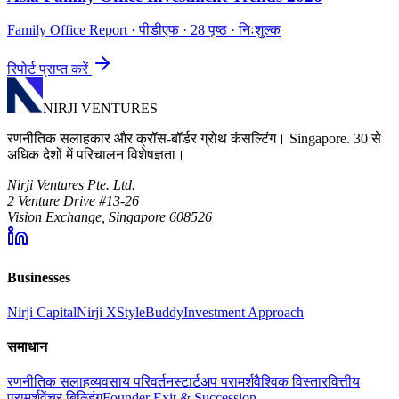
Family Office Report
· पीडीएफ · 28 पृष्ठ · निःशुल्क
रिपोर्ट प्राप्त करें
NIRJI VENTURES
रणनीतिक सलाहकार और क्रॉस-बॉर्डर ग्रोथ कंसल्टिंग। Singapore. 30 से
अधिक देशों में परिचालन विशेषज्ञता।
Nirji Ventures Pte. Ltd.
2 Venture Drive #13-26
Vision Exchange, Singapore 608526
Businesses
Nirji Capital
Nirji X
StyleBuddy
Investment Approach
समाधान
रणनीतिक सलाह
व्यवसाय परिवर्तन
स्टार्टअप परामर्श
वैश्विक विस्तार
वित्तीय
परामर्श
वेंचर बिल्डिंग
Founder Exit & Succession