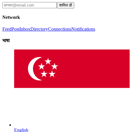
शामिल हों
Network
Feed
Post
Inbox
Directory
Connections
Notifications
भाषा
English