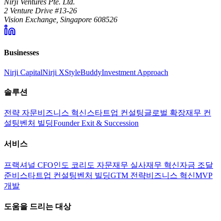
Nirji Ventures Pte. Ltd.
2 Venture Drive #13-26
Vision Exchange, Singapore 608526
Businesses
Nirji Capital
Nirji X
StyleBuddy
Investment Approach
솔루션
전략 자문
비즈니스 혁신
스타트업 컨설팅
글로벌 확장
재무 컨
설팅
벤처 빌딩
Founder Exit & Succession
서비스
프랙셔널 CFO
인도 코리도 자문
재무 실사
재무 혁신
자금 조달
준비
스타트업 컨설팅
벤처 빌딩
GTM 전략
비즈니스 혁신
MVP
개발
도움을 드리는 대상