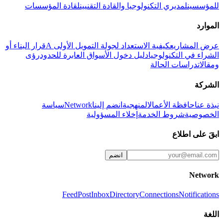
للمؤسسين
لمديري التكنولوجيا والقادة التقنيين
لقادة المؤسسات
الموارد
عرض المشاريع
كيفية الاستعداد لجولة التمويل الأولى A
قرار البناء أو
الشراء في التكنولوجيا
دليل دخول الأسواق العابرة للحدود
رؤى
ومقالات
دراسات الحالة
الشركة
نبذة عنا
حافظة الأعمال
المنهجية
انضم إلينا
Network
سياسة
الخصوصية
شروط الخدمة
إخلاء المسؤولية
ابقَ على اطلاع
انضم
Network
Feed
Post
Inbox
Directory
Connections
Notifications
اللغة