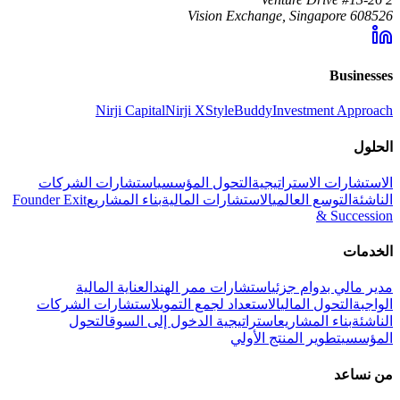
Vision Exchange, Singapore 608526
Businesses
Nirji Capital
Nirji X
StyleBuddy
Investment Approach
الحلول
الاستشارات الاستراتيجية
التحول المؤسسي
استشارات الشركات
الناشئة
التوسع العالمي
الاستشارات المالية
بناء المشاريع
Founder Exit
& Succession
الخدمات
مدير مالي بدوام جزئي
استشارات ممر الهند
العناية المالية
الواجبة
التحول المالي
الاستعداد لجمع التمويل
استشارات الشركات
الناشئة
بناء المشاريع
استراتيجية الدخول إلى السوق
التحول
المؤسسي
تطوير المنتج الأولي
من نساعد