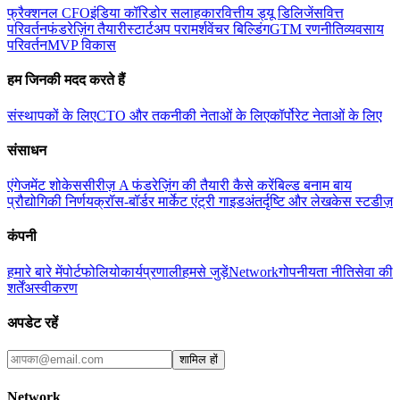
फ्रैक्शनल CFO
इंडिया कॉरिडोर सलाहकार
वित्तीय ड्यू डिलिजेंस
वित्त
परिवर्तन
फंडरेज़िंग तैयारी
स्टार्टअप परामर्श
वेंचर बिल्डिंग
GTM रणनीति
व्यवसाय
परिवर्तन
MVP विकास
हम जिनकी मदद करते हैं
संस्थापकों के लिए
CTO और तकनीकी नेताओं के लिए
कॉर्पोरेट नेताओं के लिए
संसाधन
एंगेजमेंट शोकेस
सीरीज़ A फंडरेज़िंग की तैयारी कैसे करें
बिल्ड बनाम बाय
प्रौद्योगिकी निर्णय
क्रॉस-बॉर्डर मार्केट एंट्री गाइड
अंतर्दृष्टि और लेख
केस स्टडीज़
कंपनी
हमारे बारे में
पोर्टफोलियो
कार्यप्रणाली
हमसे जुड़ें
Network
गोपनीयता नीति
सेवा की
शर्तें
अस्वीकरण
अपडेट रहें
शामिल हों
Network