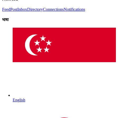
Feed
Post
Inbox
Directory
Connections
Notifications
भाषा
English