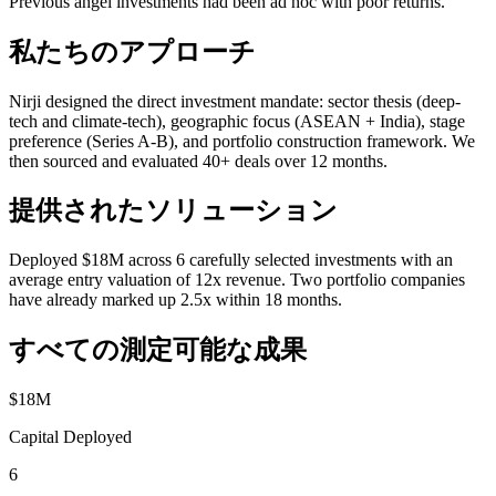
Previous angel investments had been ad hoc with poor returns.
私たちのアプローチ
Nirji designed the direct investment mandate: sector thesis (deep-
tech and climate-tech), geographic focus (ASEAN + India), stage
preference (Series A-B), and portfolio construction framework. We
then sourced and evaluated 40+ deals over 12 months.
提供されたソリューション
Deployed $18M across 6 carefully selected investments with an
average entry valuation of 12x revenue. Two portfolio companies
have already marked up 2.5x within 18 months.
すべての測定可能な成果
$18M
Capital Deployed
6