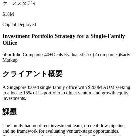
ケーススタディ
$18M
Capital Deployed
Investment Portfolio Strategy for a Single-Family
Office
6
Portfolio Companies
40+
Deals Evaluated
2.5x (2 companies)
Early
Markup
クライアント概要
A Singapore-based single-family office with $200M AUM seeking
to allocate 15% of its portfolio to direct venture and growth equity
investments.
課題
The family had no direct investment team, no deal flow pipeline,
and no framework for evaluating venture-stage opportunities.