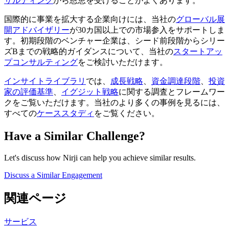
サルティング
から恩恵を受けることがよくあります。
国際的に事業を拡大する企業向けには、当社の
グローバル展
開アドバイザリー
が30カ国以上での市場参入をサポートしま
す。初期段階のベンチャー企業は、シード前段階からシリー
ズBまでの戦略的ガイダンスについて、当社の
スタートアッ
プコンサルティング
をご検討いただけます。
インサイトライブラリ
では、
成長戦略
、
資金調達段階
、
投資
家の評価基準
、
イグジット戦略
に関する調査とフレームワー
クをご覧いただけます。当社のより多くの事例を見るには、
すべての
ケーススタディ
をご覧ください。
Have a Similar Challenge?
Let's discuss how Nirji can help you achieve similar results.
Discuss a Similar Engagement
関連ページ
サービス