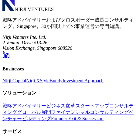
NIRJI VENTURES
戦略アドバイザリーおよびクロスボーダー成長コンサルティ
ング。Singapore。30か国以上での事業運営の専門知識。
Nirji Ventures Pte. Ltd.
2 Venture Drive #13-26
Vision Exchange, Singapore 608526
Businesses
Nirji Capital
Nirji X
StyleBuddy
Investment Approach
ソリューション
戦略アドバイザリー
ビジネス変革
スタートアップコンサルテ
ィング
グローバル展開
ファイナンシャルコンサルティング
ベ
ンチャービルディング
Founder Exit & Succession
サービス