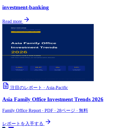
investment-banking
Read more
注目のレポート
·
Asia-Pacific
Asia Family Office Investment Trends 2026
Family Office Report
· PDF · 28ページ · 無料
レポートを入手する