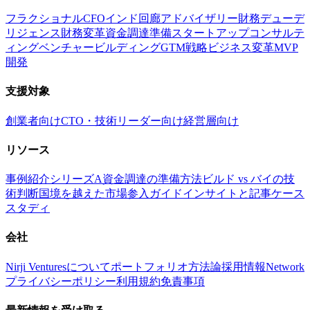
フラクショナルCFO
インド回廊アドバイザリー
財務デューデ
リジェンス
財務変革
資金調達準備
スタートアップコンサルテ
ィング
ベンチャービルディング
GTM戦略
ビジネス変革
MVP
開発
支援対象
創業者向け
CTO・技術リーダー向け
経営層向け
リソース
事例紹介
シリーズA資金調達の準備方法
ビルド vs バイの技
術判断
国境を越えた市場参入ガイド
インサイトと記事
ケース
スタディ
会社
Nirji Venturesについて
ポートフォリオ
方法論
採用情報
Network
プライバシーポリシー
利用規約
免責事項