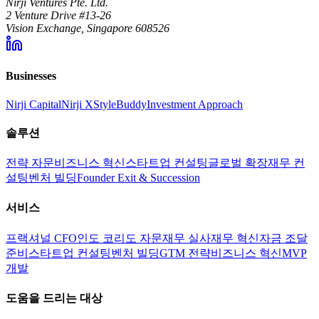
Nirji Ventures Pte. Ltd.
2 Venture Drive #13-26
Vision Exchange, Singapore 608526
Businesses
Nirji Capital
Nirji X
StyleBuddy
Investment Approach
솔루션
전략 자문
비즈니스 혁신
스타트업 컨설팅
글로벌 확장
재무 컨
설팅
벤처 빌딩
Founder Exit & Succession
서비스
프랙셔널 CFO
인도 코리도 자문
재무 실사
재무 혁신
자금 조달
준비
스타트업 컨설팅
벤처 빌딩
GTM 전략
비즈니스 혁신
MVP
개발
도움을 드리는 대상