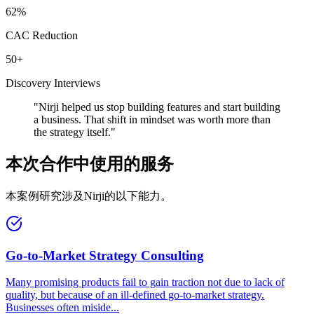
62%
CAC Reduction
50+
Discovery Interviews
"
Nirji helped us stop building features and start building
a business. That shift in mindset was worth more than
the strategy itself.
"
本次合作中使用的服务
本案例研究涉及Nirji的以下能力。
Go-to-Market Strategy Consulting
Many promising products fail to gain traction not due to lack of
quality, but because of an ill-defined go-to-market strategy.
Businesses often miside
...