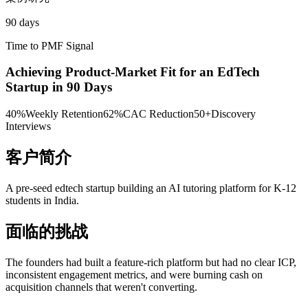
90 days
Time to PMF Signal
Achieving Product-Market Fit for an EdTech
Startup in 90 Days
40%
Weekly Retention
62%
CAC Reduction
50+
Discovery
Interviews
客户简介
A pre-seed edtech startup building an AI tutoring platform for K-12
students in India.
面临的挑战
The founders had built a feature-rich platform but had no clear ICP,
inconsistent engagement metrics, and were burning cash on
acquisition channels that weren't converting.