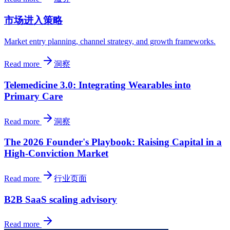
市场进入策略
Market entry planning, channel strategy, and growth frameworks.
Read more
洞察
Telemedicine 3.0: Integrating Wearables into
Primary Care
Read more
洞察
The 2026 Founder's Playbook: Raising Capital in a
High-Conviction Market
Read more
行业页面
B2B SaaS scaling advisory
Read more