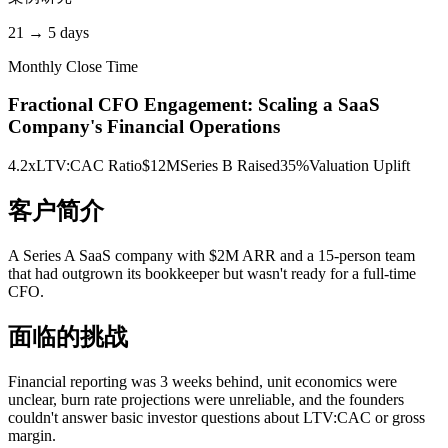
21 → 5 days
Monthly Close Time
Fractional CFO Engagement: Scaling a SaaS
Company's Financial Operations
4.2x
LTV:CAC Ratio
$12M
Series B Raised
35%
Valuation Uplift
客户简介
A Series A SaaS company with $2M ARR and a 15-person team
that had outgrown its bookkeeper but wasn't ready for a full-time
CFO.
面临的挑战
Financial reporting was 3 weeks behind, unit economics were
unclear, burn rate projections were unreliable, and the founders
couldn't answer basic investor questions about LTV:CAC or gross
margin.