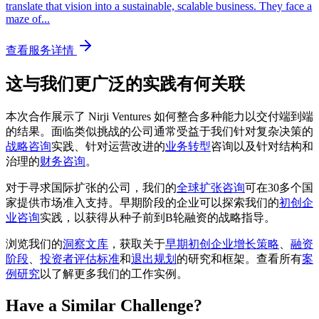
translate that vision into a sustainable, scalable business. They face a
maze of
...
查看服务详情
这与我们更广泛的实践有何关联
本次合作展示了 Nirji Ventures 如何整合多种能力以交付端到端
的结果。面临类似挑战的公司通常受益于我们针对复杂决策的
战略咨询
实践、针对运营改进的
业务转型
咨询以及针对结构和
治理的
财务咨询
。
对于寻求国际扩张的公司，我们的
全球扩张咨询
可在30多个国
家提供市场准入支持。早期阶段的企业可以探索我们的
初创企
业咨询
实践，以获得从种子前到B轮融资的战略指导。
浏览我们的
洞察文库
，获取关于
早期初创企业增长策略
、
融资
阶段
、
投资者评估标准
和
退出规划
的研究和框架。查看所有
案
例研究
以了解更多我们的工作实例。
Have a Similar Challenge?