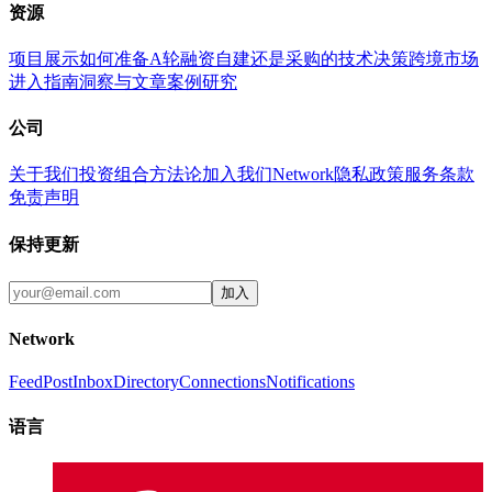
资源
项目展示
如何准备A轮融资
自建还是采购的技术决策
跨境市场
进入指南
洞察与文章
案例研究
公司
关于我们
投资组合
方法论
加入我们
Network
隐私政策
服务条款
免责声明
保持更新
加入
Network
Feed
Post
Inbox
Directory
Connections
Notifications
语言