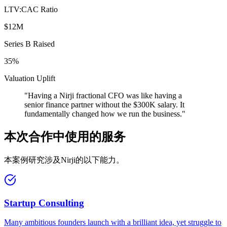
LTV:CAC Ratio
$12M
Series B Raised
35%
Valuation Uplift
"
Having a Nirji fractional CFO was like having a
senior finance partner without the $300K salary. It
fundamentally changed how we run the business.
"
本次合作中使用的服务
本案例研究涉及Nirji的以下能力。
Startup Consulting
Many ambitious founders launch with a brilliant idea, yet struggle to