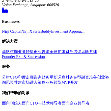
2 Venture Drive #13-26
Vision Exchange, Singapore 608526
Businesses
Nirji Capital
Nirji X
StyleBuddy
Investment Approach
解决方案
战略咨询
业务转型
创业咨询
全球扩张
财务咨询
风险共建
Founder Exit & Succession
服务
分时CFO
印度走廊咨询
财务尽职调查
财务转型
融资准备
创业咨
询
风险共建
市场进入策略
业务转型
MVP开发
我们帮助的对象
面向创始人
面向CTO与技术领导者
面向企业领导者