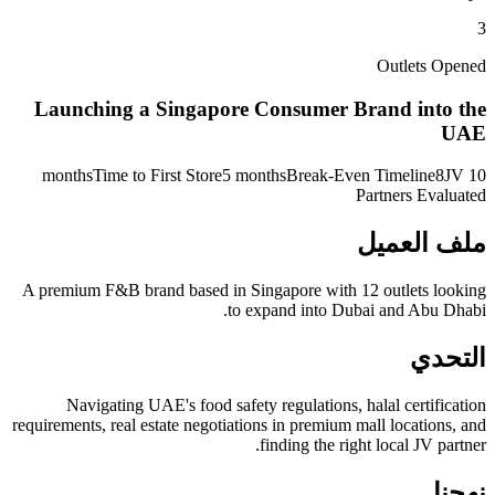
3
Outlets Opened
Launching a Singapore Consumer Brand into the
UAE
Time to First Store
5 months
Break-Even Timeline
8
JV
10 months
Partners Evaluated
ملف العميل
A premium F&B brand based in Singapore with 12 outlets looking
to expand into Dubai and Abu Dhabi.
التحدي
Navigating UAE's food safety regulations, halal certification
requirements, real estate negotiations in premium mall locations, and
finding the right local JV partner.
نهجنا