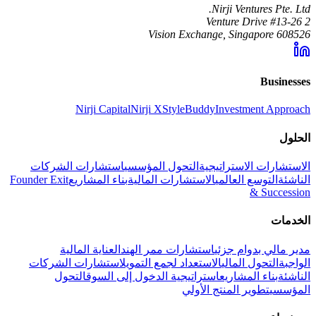
Nirji Ventures Pte. Ltd.
2 Venture Drive #13-26
Vision Exchange, Singapore 608526
Businesses
Nirji Capital
Nirji X
StyleBuddy
Investment Approach
الحلول
الاستشارات الاستراتيجية
التحول المؤسسي
استشارات الشركات
الناشئة
التوسع العالمي
الاستشارات المالية
بناء المشاريع
Founder Exit
& Succession
الخدمات
مدير مالي بدوام جزئي
استشارات ممر الهند
العناية المالية
الواجبة
التحول المالي
الاستعداد لجمع التمويل
استشارات الشركات
الناشئة
بناء المشاريع
استراتيجية الدخول إلى السوق
التحول
المؤسسي
تطوير المنتج الأولي