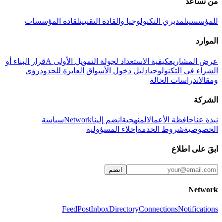
من نساعد
للمؤسسين
لمديري التكنولوجيا والقادة التقنيين
لقادة المؤسسات
الموارد
عرض المشاريع
كيفية الاستعداد لجولة التمويل الأولى A
قرار البناء أو
الشراء في التكنولوجيا
دليل دخول الأسواق العابرة للحدود
رؤى
ومقالات
دراسات الحالة
الشركة
نبذة عنا
حافظة الأعمال
المنهجية
انضم إلينا
Network
سياسة
الخصوصية
شروط الخدمة
إخلاء المسؤولية
ابقَ على اطلاع
انضم
Network
Feed
Post
Inbox
Directory
Connections
Notifications