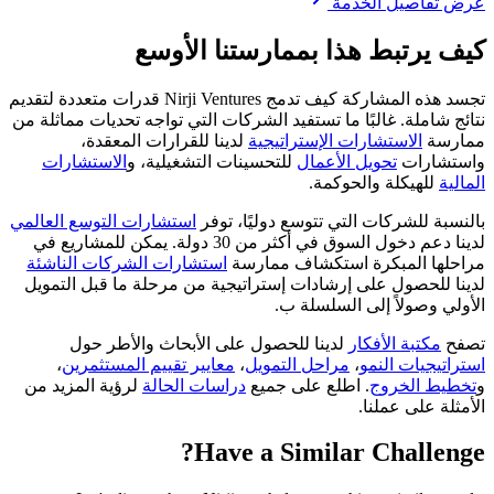
عرض تفاصيل الخدمة
كيف يرتبط هذا بممارستنا الأوسع
تجسد هذه المشاركة كيف تدمج Nirji Ventures قدرات متعددة لتقديم
نتائج شاملة. غالبًا ما تستفيد الشركات التي تواجه تحديات مماثلة من
ممارسة
الاستشارات الإستراتيجية
لدينا للقرارات المعقدة،
واستشارات
تحويل الأعمال
للتحسينات التشغيلية، و
الاستشارات
المالية
للهيكلة والحوكمة.
بالنسبة للشركات التي تتوسع دوليًا، توفر
استشارات التوسع العالمي
لدينا دعم دخول السوق في أكثر من 30 دولة. يمكن للمشاريع في
مراحلها المبكرة استكشاف ممارسة
استشارات الشركات الناشئة
لدينا للحصول على إرشادات إستراتيجية من مرحلة ما قبل التمويل
الأولي وصولاً إلى السلسلة ب.
تصفح
مكتبة الأفكار
لدينا للحصول على الأبحاث والأطر حول
استراتيجيات النمو
،
مراحل التمويل
،
معايير تقييم المستثمرين
،
و
تخطيط الخروج
. اطلع على جميع
دراسات الحالة
لرؤية المزيد من
الأمثلة على عملنا.
Have a Similar Challenge?