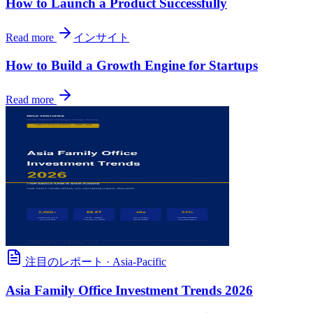
How to Launch a Product Successfully
Read more
インサイト
How to Build a Growth Engine for Startups
Read more
注目のレポート
·
Asia-Pacific
Asia Family Office Investment Trends 2026