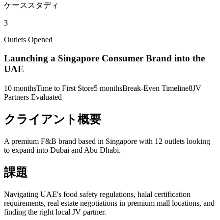
ケーススタディ
3
Outlets Opened
Launching a Singapore Consumer Brand into the
UAE
10 months
Time to First Store
5 months
Break-Even Timeline
8
JV
Partners Evaluated
クライアント概要
A premium F&B brand based in Singapore with 12 outlets looking
to expand into Dubai and Abu Dhabi.
課題
Navigating UAE's food safety regulations, halal certification
requirements, real estate negotiations in premium mall locations, and
finding the right local JV partner.