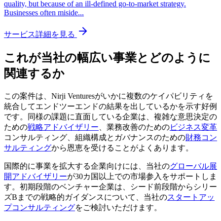
quality, but because of an ill-defined go-to-market strategy.
Businesses often miside
...
サービス詳細を見る
これが当社の幅広い事業とどのように
関連するか
この案件は、Nirji Venturesがいかに複数のケイパビリティを
統合してエンドツーエンドの結果を出しているかを示す好例
です。同様の課題に直面している企業は、複雑な意思決定の
ための
戦略アドバイザリー
、業務改善のための
ビジネス変革
コンサルティング、組織構成とガバナンスのための
財務コン
サルティング
から恩恵を受けることがよくあります。
国際的に事業を拡大する企業向けには、当社の
グローバル展
開アドバイザリー
が30カ国以上での市場参入をサポートしま
す。初期段階のベンチャー企業は、シード前段階からシリー
ズBまでの戦略的ガイダンスについて、当社の
スタートアッ
プコンサルティング
をご検討いただけます。