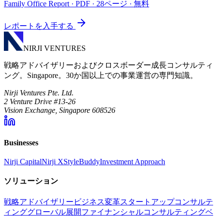
Family Office Report
· PDF · 28ページ · 無料
レポートを入手する
NIRJI VENTURES
戦略アドバイザリーおよびクロスボーダー成長コンサルティ
ング。Singapore。30か国以上での事業運営の専門知識。
Nirji Ventures Pte. Ltd.
2 Venture Drive #13-26
Vision Exchange, Singapore 608526
Businesses
Nirji Capital
Nirji X
StyleBuddy
Investment Approach
ソリューション
戦略アドバイザリー
ビジネス変革
スタートアップコンサルテ
ィング
グローバル展開
ファイナンシャルコンサルティング
ベ