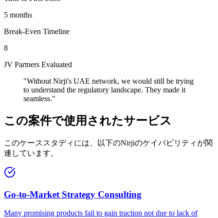
5 months
Break-Even Timeline
8
JV Partners Evaluated
"
Without Nirji's UAE network, we would still be trying
to understand the regulatory landscape. They made it
seamless.
"
この案件で使用されたサービス
このケーススタディには、以下のNirjiのケイパビリティが関
連しています。
Go-to-Market Strategy Consulting
Many promising products fail to gain traction not due to lack of