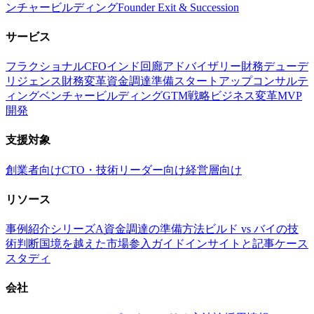
ンチャービルディング
Founder Exit & Succession
サービス
フラクショナルCFO
インド回廊アドバイザリー
財務デューデ
リジェンス
財務変革
資金調達準備
スタートアップコンサルテ
ィング
ベンチャービルディング
GTM戦略
ビジネス変革
MVP
開発
支援対象
創業者向け
CTO・技術リーダー向け
経営層向け
リソース
事例紹介
シリーズA資金調達の準備方法
ビルド vs バイの技
術判断
国境を越えた市場参入ガイド
インサイトと記事
ケース
スタディ
会社