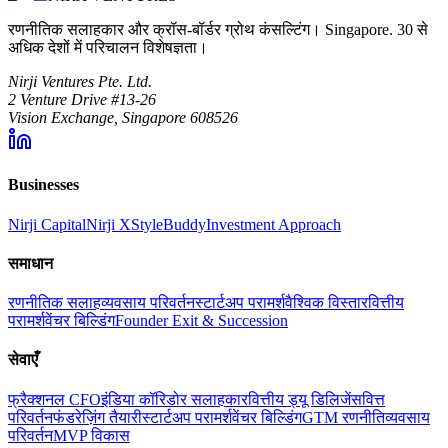
रणनीतिक सलाहकार और क्रॉस-बॉर्डर ग्रोथ कंसल्टिंग। Singapore. 30 से
अधिक देशों में परिचालन विशेषज्ञता।
Nirji Ventures Pte. Ltd.
2 Venture Drive #13-26
Vision Exchange, Singapore 608526
Businesses
Nirji Capital
Nirji X
StyleBuddy
Investment Approach
समाधान
रणनीतिक सलाह
व्यवसाय परिवर्तन
स्टार्टअप परामर्श
वैश्विक विस्तार
वित्तीय
परामर्श
वेंचर बिल्डिंग
Founder Exit & Succession
सेवाएँ
फ्रैक्शनल CFO
इंडिया कॉरिडोर सलाहकार
वित्तीय ड्यू डिलिजेंस
वित्त
परिवर्तन
फंडरेज़िंग तैयारी
स्टार्टअप परामर्श
वेंचर बिल्डिंग
GTM रणनीति
व्यवसाय
परिवर्तन
MVP विकास