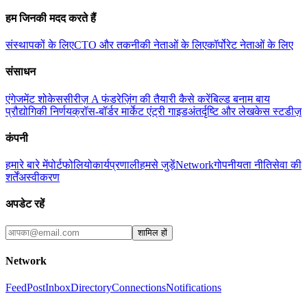
हम जिनकी मदद करते हैं
संस्थापकों के लिए
CTO और तकनीकी नेताओं के लिए
कॉर्पोरेट नेताओं के लिए
संसाधन
एंगेजमेंट शोकेस
सीरीज़ A फंडरेज़िंग की तैयारी कैसे करें
बिल्ड बनाम बाय
प्रौद्योगिकी निर्णय
क्रॉस-बॉर्डर मार्केट एंट्री गाइड
अंतर्दृष्टि और लेख
केस स्टडीज़
कंपनी
हमारे बारे में
पोर्टफोलियो
कार्यप्रणाली
हमसे जुड़ें
Network
गोपनीयता नीति
सेवा की
शर्तें
अस्वीकरण
अपडेट रहें
शामिल हों
Network
Feed
Post
Inbox
Directory
Connections
Notifications