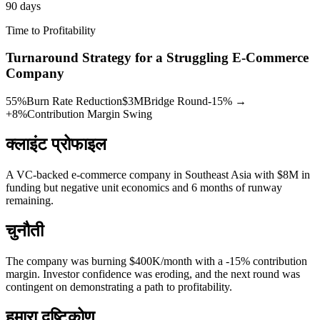
90 days
Time to Profitability
Turnaround Strategy for a Struggling E-Commerce
Company
55%
Burn Rate Reduction
$3M
Bridge Round
-15% →
+8%
Contribution Margin Swing
क्लाइंट प्रोफाइल
A VC-backed e-commerce company in Southeast Asia with $8M in
funding but negative unit economics and 6 months of runway
remaining.
चुनौती
The company was burning $400K/month with a -15% contribution
margin. Investor confidence was eroding, and the next round was
contingent on demonstrating a path to profitability.
हमारा दृष्टिकोण