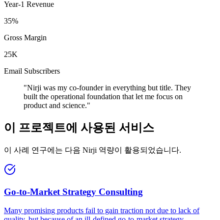
Year-1 Revenue
35%
Gross Margin
25K
Email Subscribers
"
Nirji was my co-founder in everything but title. They
built the operational foundation that let me focus on
product and science.
"
이 프로젝트에 사용된 서비스
이 사례 연구에는 다음 Nirji 역량이 활용되었습니다.
Go-to-Market Strategy Consulting
Many promising products fail to gain traction not due to lack of
quality, but because of an ill-defined go-to-market strategy.