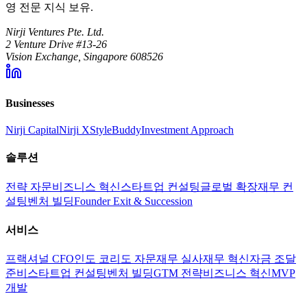
영 전문 지식 보유.
Nirji Ventures Pte. Ltd.
2 Venture Drive #13-26
Vision Exchange, Singapore 608526
Businesses
Nirji Capital
Nirji X
StyleBuddy
Investment Approach
솔루션
전략 자문
비즈니스 혁신
스타트업 컨설팅
글로벌 확장
재무 컨
설팅
벤처 빌딩
Founder Exit & Succession
서비스
프랙셔널 CFO
인도 코리도 자문
재무 실사
재무 혁신
자금 조달
준비
스타트업 컨설팅
벤처 빌딩
GTM 전략
비즈니스 혁신
MVP
개발