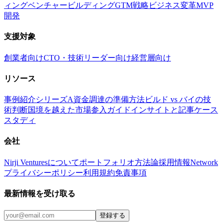
ィング
ベンチャービルディング
GTM戦略
ビジネス変革
MVP
開発
支援対象
創業者向け
CTO・技術リーダー向け
経営層向け
リソース
事例紹介
シリーズA資金調達の準備方法
ビルド vs バイの技
術判断
国境を越えた市場参入ガイド
インサイトと記事
ケース
スタディ
会社
Nirji Venturesについて
ポートフォリオ
方法論
採用情報
Network
プライバシーポリシー
利用規約
免責事項
最新情報を受け取る
登録する