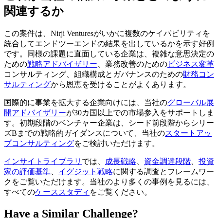
関連するか
この案件は、Nirji Venturesがいかに複数のケイパビリティを
統合してエンドツーエンドの結果を出しているかを示す好例
です。同様の課題に直面している企業は、複雑な意思決定の
ための
戦略アドバイザリー
、業務改善のための
ビジネス変革
コンサルティング、組織構成とガバナンスのための
財務コン
サルティング
から恩恵を受けることがよくあります。
国際的に事業を拡大する企業向けには、当社の
グローバル展
開アドバイザリー
が30カ国以上での市場参入をサポートしま
す。初期段階のベンチャー企業は、シード前段階からシリー
ズBまでの戦略的ガイダンスについて、当社の
スタートアッ
プコンサルティング
をご検討いただけます。
インサイトライブラリ
では、
成長戦略
、
資金調達段階
、
投資
家の評価基準
、
イグジット戦略
に関する調査とフレームワー
クをご覧いただけます。当社のより多くの事例を見るには、
すべての
ケーススタディ
をご覧ください。
Have a Similar Challenge?