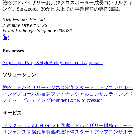
戦略アドバイザリーおよびクロスボーダー成長コンサルティ
ング。Singapore。30か国以上での事業運営の専門知識。
Nirji Ventures Pte. Ltd.
2 Venture Drive #13-26
Vision Exchange, Singapore 608526
Businesses
Nirji Capital
Nirji X
StyleBuddy
Investment Approach
ソリューション
戦略アドバイザリー
ビジネス変革
スタートアップコンサルテ
ィング
グローバル展開
ファイナンシャルコンサルティング
ベ
ンチャービルディング
Founder Exit & Succession
サービス
フラクショナルCFO
インド回廊アドバイザリー
財務デューデ
リジェンス
財務変革
資金調達準備
スタートアップコンサルテ