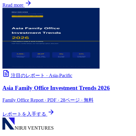
Read more
注目のレポート
·
Asia-Pacific
Asia Family Office Investment Trends 2026
Family Office Report
· PDF · 28ページ · 無料
レポートを入手する
NIRJI VENTURES