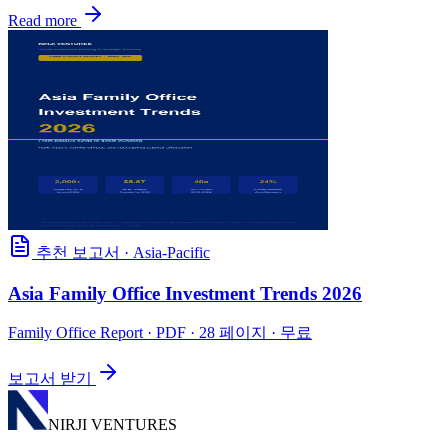
Read more
추천 보고서
·
Asia-Pacific
Asia Family Office Investment Trends 2026
Family Office Report
· PDF · 28 페이지 · 무료
보고서 받기
NIRJI VENTURES