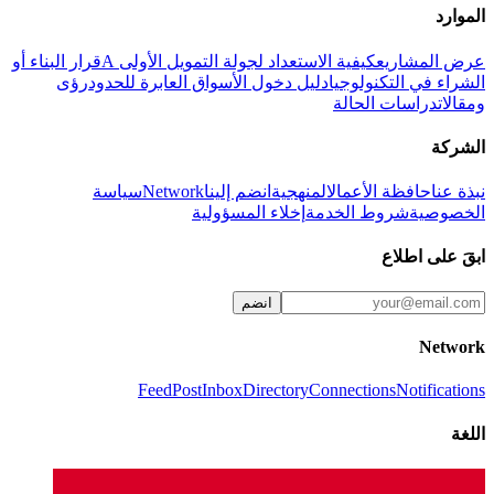
الموارد
عرض المشاريع
كيفية الاستعداد لجولة التمويل الأولى A
قرار البناء أو
الشراء في التكنولوجيا
دليل دخول الأسواق العابرة للحدود
رؤى
ومقالات
دراسات الحالة
الشركة
نبذة عنا
حافظة الأعمال
المنهجية
انضم إلينا
Network
سياسة
الخصوصية
شروط الخدمة
إخلاء المسؤولية
ابقَ على اطلاع
انضم
Network
Feed
Post
Inbox
Directory
Connections
Notifications
اللغة