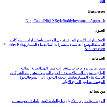
Businesses
Nirji Capital
Nirji X
StyleBuddy
Investment Approach
الحلول
الاستشارات الاستراتيجية
التحول المؤسسي
استشارات الشركات
الناشئة
التوسع العالمي
الاستشارات المالية
بناء المشاريع
Founder Exit
& Succession
الخدمات
مدير مالي بدوام جزئي
استشارات ممر الهند
العناية المالية
الواجبة
التحول المالي
الاستعداد لجمع التمويل
استشارات الشركات
الناشئة
بناء المشاريع
استراتيجية الدخول إلى السوق
التحول
المؤسسي
تطوير المنتج الأولي
من نساعد
للمؤسسين
لمديري التكنولوجيا والقادة التقنيين
لقادة المؤسسات