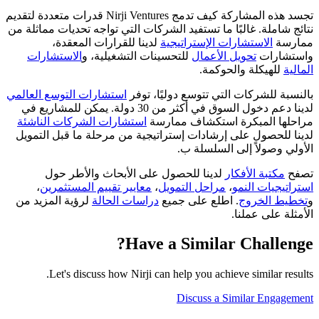
تجسد هذه المشاركة كيف تدمج Nirji Ventures قدرات متعددة لتقديم
نتائج شاملة. غالبًا ما تستفيد الشركات التي تواجه تحديات مماثلة من
ممارسة
الاستشارات الإستراتيجية
لدينا للقرارات المعقدة،
واستشارات
تحويل الأعمال
للتحسينات التشغيلية، و
الاستشارات
المالية
للهيكلة والحوكمة.
بالنسبة للشركات التي تتوسع دوليًا، توفر
استشارات التوسع العالمي
لدينا دعم دخول السوق في أكثر من 30 دولة. يمكن للمشاريع في
مراحلها المبكرة استكشاف ممارسة
استشارات الشركات الناشئة
لدينا للحصول على إرشادات إستراتيجية من مرحلة ما قبل التمويل
الأولي وصولاً إلى السلسلة ب.
تصفح
مكتبة الأفكار
لدينا للحصول على الأبحاث والأطر حول
استراتيجيات النمو
،
مراحل التمويل
،
معايير تقييم المستثمرين
،
و
تخطيط الخروج
. اطلع على جميع
دراسات الحالة
لرؤية المزيد من
الأمثلة على عملنا.
Have a Similar Challenge?
Let's discuss how Nirji can help you achieve similar results.
Discuss a Similar Engagement